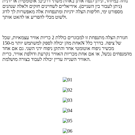
נוחה במיוחד, וניתן לנפח אותן באחת משתי דרכים: אוטומטית או ידנית
(ניתן לעבור בין השניים). אידיאליים לשחיינים חזקים ולאלה שנהנים
מספורט ימי, חליפות הצלה ידניות ומתנפחות אלה מאפשרות לך לדוג
ולשוט מבלי להפריע או להאט אותך.
חגורת הצלה מתנפחת זו למבוגרים כוללת 2 כריות אוויר עצמאיות, שכל
אחת מהן יכולה לספק למשתמש יותר מ-150N של ציפה. בדרך כלל
מכשיר ניפוח אוטומטי אחד והתקן ניפוח ידני השני. גם אם אחד
מהמנפחים נכשל, או אם אחת מכריות האוויר נקרעת ודולפת אוויר, כרית
האוויר השנייה עדיין יכולה לעבוד בצורה מושלמת.