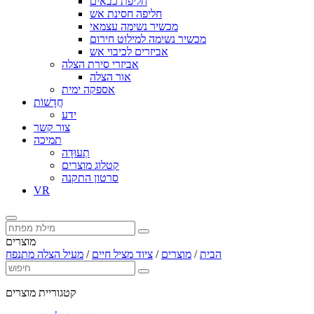
חליפת כבאים
חליפה חסינת אש
מכשיר נשימה עצמאי
מכשיר נשימה למילוט חירום
אביזרים לכיבוי אש
אביזרי סירת הצלה
אור הצלה
אספקה ​​ימית
חֲדָשׁוֹת
ידע
צור קשר
תמיכה
תְעוּדָה
קטלוג מוצרים
סרטון התקנה
VR
מוצרים
הבית
/
מוצרים
/
ציוד מציל חיים
/
מעיל הצלה מתנפח
קטגוריית מוצרים