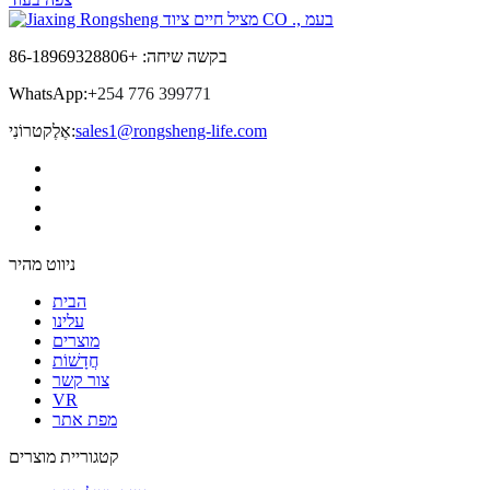
בקשה שיחה: +86-18969328806
WhatsApp:+
254 776 399771
sales1@rongsheng-life.com
אֶלֶקטרוֹנִי:
ניווט מהיר
הבית
עלינו
מוצרים
חֲדָשׁוֹת
צור קשר
VR
מפת אתר
קטגוריית מוצרים