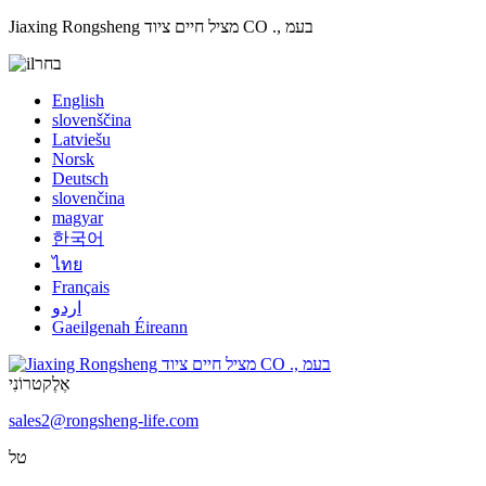
Jiaxing Rongsheng מציל חיים ציוד CO ., בעמ
בחר
English
slovenščina
Latviešu
Norsk
Deutsch
slovenčina
magyar
한국어
ไทย
Français
اردو
Gaeilgenah Éireann
אֶלֶקטרוֹנִי
sales2@rongsheng-life.com
טל