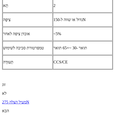
2
תָא
גדול או שווה ל-150N
צִיפָה
<5%
אובדן ציפה לאחר
תואר -30 ~+65 תואר
טמפרטורת סביבה לשימוש
CCS/CE
תְעוּדָה
זוג
לא
מעיל הצלה 275N
הבא